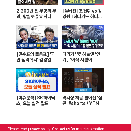
2,300년 된 무명의 무
[풀버전] 조건휘 vs 김
덤, 왕실로 밝혀지다
영원 I 하나카드 하나캐
피탈 PBA 월드챔피언
십 결승 I 2026.03.15
방송
[권순표의 물음표] '국
다리가 '뚝' 하늘엔 '연
민 심리학자' 김경일에
기', "아직 사람이.." 참
게 '권순표의 물음표'를
혹한 구마모토 [뉴스.zi
맡겼다
p/MBC뉴스]
[이슈분석] SK하이닉
역사상 처음 벌어진 '심
스, 오늘 실적 발표
판' #shorts / YTN
Please read privacy policy. Contact us for more information