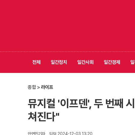
전체
일간정치
일간사회
일간경제
일
종합 >
라이프
뮤지컬 '이프덴', 두 번째 
쳐진다"
안연진기자
입력 2024-12-03 13:20