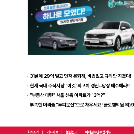
31살에 29억 벌고 먼저 은퇴해, 비법없고 규칙만 지켰다!
현재 국내 주식시장 "이것"최고치 경신...당장 매수해라!!
"부동산 대란" 서울 신축 아파트가 "3억?"
부족한 머리숱,"두피문신"으로 채우세요! 글로웰의원 의)9
회사소개
기사제보
불편신고
이메일무단수집거부