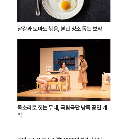
달걀과 토마토 볶음, 혈관 청소 돕는 보약
목소리로 짓는 무대, 국립극단 낭독 공연 개
막