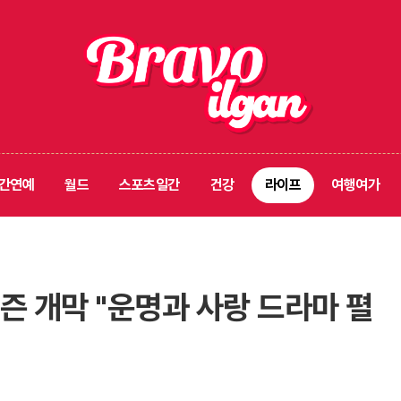
간연예
월드
스포츠일간
건강
라이프
여행여가
시즌 개막 "운명과 사랑 드라마 펼