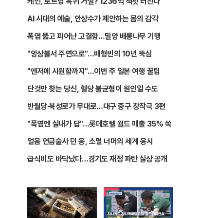
케인, 토트넘 복귀 거절? 1236억 잭팟 터진다
AI 시대의 예술, 안상수가 제안하는 몸의 감각
폭염 뚫고 피어난 고결함…밀양 배롱나무 기행
"앙상블서 주연으로"…배형빈의 10년 뚝심
"엔저에 시원함까지"…이번 주 일본 여행 꿀팁
단것만 찾는 당신, 혈당 불균형이 원인일 수도
반월당·북성로가 무대로…대구 중구 창작극 3편
"폭염엔 실내가 답"…롯데호텔 월드 매출 35% 쑥
얼음 연금술사 던 응, 소멸 너머의 세계 응시
급식비도 바닥났다…경기도 재정 파탄 실상 공개