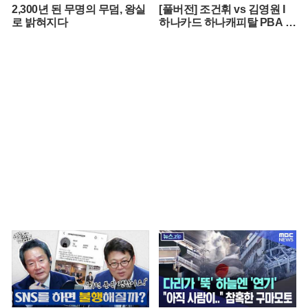
2,300년 된 무명의 무덤, 왕실
[풀버전] 조건휘 vs 김영원 I
로 밝혀지다
하나카드 하나캐피탈 PBA 월
드챔피언십 결승 I 2026.03.15
방송