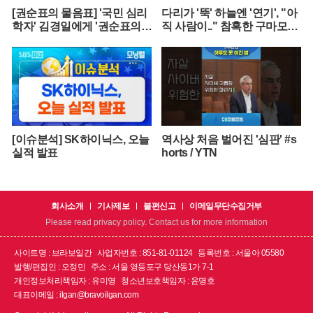
[권순표의 물음표] '국민 심리
다리가 '뚝' 하늘엔 '연기', "아
학자' 김경일에게 '권순표의
직 사람이.." 참혹한 구마모토
물음표'를 맡겼다
[뉴스.zip/MBC뉴스]
[이슈분석] SK하이닉스, 오늘
역사상 처음 벌어진 '심판' #s
실적 발표
horts / YTN
회사소개
기사제보
불편신고
이메일무단수집거부
Please read privacy policy. Contact us for more information
사이트명 : 브라보일간
사업자번호 : 851-81-01124
등록번호 : 서울아 05580
발행/편집인 : 오정민
주소 : 서울 영등포구 당산동1가 7-1
개인정보처리책임자 : 유미영
청소년보호책임자 : 윤명호
대표이메일 : ilgan@bravoilgan.com