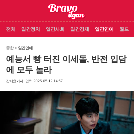
전체
일간정치
일간사회
일간경제
일간연예
월드
종합 >
일간연예
예능서 빵 터진 이세돌, 반전 입담
에 모두 놀라
강시윤기자
입력 2025-05-12 14:57