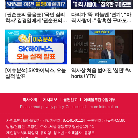
[권순표의 물음표] '국민 심리
다리가 '뚝' 하늘엔 '연기', "아
학자' 김경일에게 '권순표의
직 사람이.." 참혹한 구마모토
물음표'를 맡겼다
[뉴스.zip/MBC뉴스]
[이슈분석] SK하이닉스, 오늘
역사상 처음 벌어진 '심판' #s
실적 발표
horts / YTN
회사소개
기사제보
불편신고
이메일무단수집거부
Please read privacy policy. Contact us for more information
사이트명 : 브라보일간
사업자번호 : 851-81-01124
등록번호 : 서울아 05580
발행/편집인 : 오정민
주소 : 서울 영등포구 당산동1가 7-1
개인정보처리책임자 : 유미영
청소년보호책임자 : 윤명호