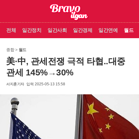
전체
일간정치
일간사회
일간경제
일간연예
월드
종합 >
월드
美·中, 관세전쟁 극적 타협..대중
관세 145%→30%
서지훈기자
입력 2025-05-13 15:58