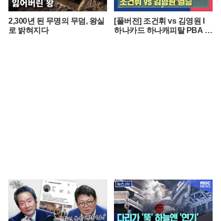
2,300년 된 무명의 무덤, 왕실
[풀버전] 조건휘 vs 김영원 I
로 밝혀지다
하나카드 하나캐피탈 PBA 월
드챔피언십 결승 I 2026.03.15
방송