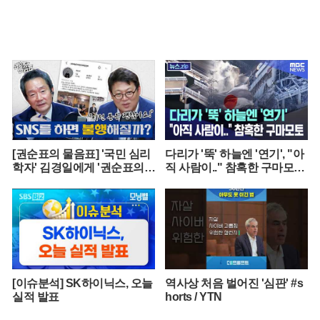
[권순표의 물음표] '국민 심리
다리가 '뚝' 하늘엔 '연기', "아
학자' 김경일에게 '권순표의
직 사람이.." 참혹한 구마모토
물음표'를 맡겼다
[뉴스.zip/MBC뉴스]
[이슈분석] SK하이닉스, 오늘
역사상 처음 벌어진 '심판' #s
실적 발표
horts / YTN