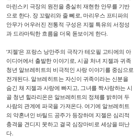
마린스키 극장의 원전을 충실히 재현한 안무를 기반
으로 한다. 장 꼬랄리와 줄 뻬로, 마리우스 프티파의
안무가 어우러진 전통적 구성은 지젤 특유의 서정성
과 드라마틱한 흐름을 더욱 돋보이게 한다.
'지젤'은 프랑스 낭만주의 극작가 테오필 고티에의 아
이디어에서 출발한 이야기로, 시골 처녀 지젤과 귀족
청년 알브레히트의 비극적인 사랑 이야기를 중심으로
전개된다. 알브레히트는 자신이 귀족이라는 신분을
숨긴 채 지젤과 사랑에 빠지고, 그녀를 짝사랑하는 시
골 청년 힐라리온은 알브레히트의 정체를 밝히며 두
사람의 관계에 파국을 가져온다. 여기에 알브레히트
의 약혼녀인 바틸드 공주가 등장하며 지젤은 심리적
충격을 견디지 못하고 결국 심장마비로 세상을 떠난
다.