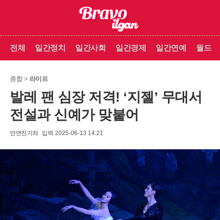
전체
일간정치
일간사회
일간경제
일간연예
월드
종합 >
라이프
발레 팬 심장 저격! ‘지젤’ 무대서
전설과 신예가 맞붙어
안연진기자
입력 2025-06-13 14:21