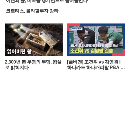
이란의 늪, 미국을 장기전으로 끌어들인다
코르티스, 롤라팔루자 강타
2,300년 된 무명의 무덤, 왕실
[풀버전] 조건휘 vs 김영원 I
로 밝혀지다
하나카드 하나캐피탈 PBA 월
드챔피언십 결승 I 2026.03.15
방송