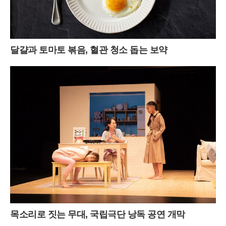
달걀과 토마토 볶음, 혈관 청소 돕는 보약
목소리로 짓는 무대, 국립극단 낭독 공연 개막