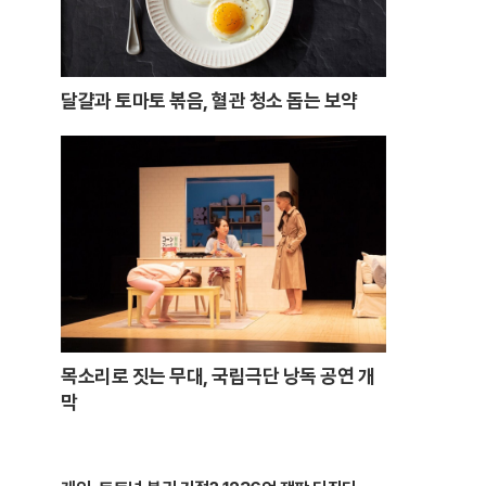
달걀과 토마토 볶음, 혈관 청소 돕는 보약
목소리로 짓는 무대, 국립극단 낭독 공연 개
막