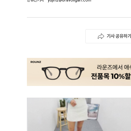
한유진기자
yujin2@bravoilgan.com
기사 공유하