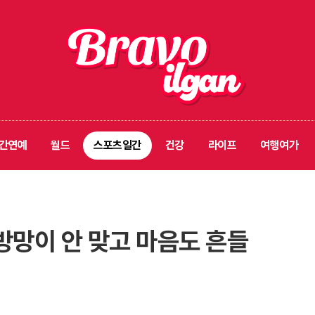
간연예
월드
스포츠일간
건강
라이프
여행여가
방망이 안 맞고 마음도 흔들