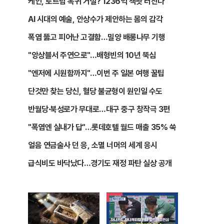
케인, 토트넘 복귀 거절? 1236억 잭팟 터진다
AI 시대의 예술, 안상수가 제안하는 몸의 감각
폭염 뚫고 피어난 고결함…밀양 배롱나무 기행
"앙상블서 주연으로"…배형빈의 10년 뚝심
"엔저에 시원함까지"…이번 주 일본 여행 꿀팁
단것만 찾는 당신, 혈당 불균형이 원인일 수도
반월당·북성로가 무대로…대구 중구 창작극 3편
"폭염엔 실내가 답"…롯데호텔 월드 매출 35% 쑥
얼음 연금술사 던 응, 소멸 너머의 세계 응시
급식비도 바닥났다…경기도 재정 파탄 실상 공개