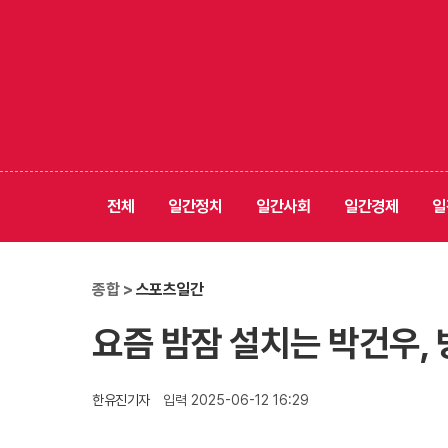
전체
일간정치
일간사회
일간경제
일
종합 >
스포츠일간
요즘 밤잠 설치는 박건우, 
한유진기자
입력 2025-06-12 16:29