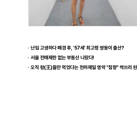
난임 고생하다 폐경 후, '57세' 최고령 쌍둥이 출산?
서울 전매제한 없는 부동산 나왔다!
오직 왕(王)들만 먹었다는 천하제일 명약 "침향" 싹쓰리 완판
공복혈당 300넘는 '심각당뇨환자', '이것'먹자마자
회사소개
기사제보
불편신고
이메일무단수집거부
사이트명 : 브라보일간
사업자번호 : 851-81-01124
등록번호 : 서울아 055
개인정보처리책임자 : 유미영
청소년보호책임자 : 윤명호
대표이메일 : ilgan@b
Copyright(c) bravoilgan.com. All Rights Reserved.