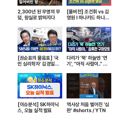
2,300년 된 무명의 무
[풀버전] 조건휘 vs 김
덤, 왕실로 밝혀지다
영원 I 하나카드 하나캐
피탈 PBA 월드챔피언
십 결승 I 2026.03.15
방송
[권순표의 물음표] '국
다리가 '뚝' 하늘엔 '연
민 심리학자' 김경일에
기', "아직 사람이.." 참
게 '권순표의 물음표'를
혹한 구마모토 [뉴스.zi
맡겼다
p/MBC뉴스]
[이슈분석] SK하이닉
역사상 처음 벌어진 '심
스, 오늘 실적 발표
판' #shorts / YTN