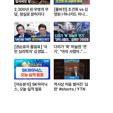
2,300년 된 무명의 무
[풀버전] 조건휘 vs 김
덤, 왕실로 밝혀지다
영원 I 하나카드 하나캐
피탈 PBA 월드챔피언
십 결승 I 2026.03.15
방송
[권순표의 물음표] '국
다리가 '뚝' 하늘엔 '연
민 심리학자' 김경일에
기', "아직 사람이.." 참
게 '권순표의 물음표'를
혹한 구마모토 [뉴스.zi
맡겼다
p/MBC뉴스]
[이슈분석] SK하이닉
역사상 처음 벌어진 '심
스, 오늘 실적 발표
판' #shorts / YTN