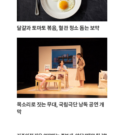
달걀과 토마토 볶음, 혈관 청소 돕는 보약
목소리로 짓는 무대, 국립극단 낭독 공연 개
막