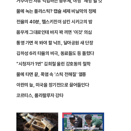
거주이전 자유 억압하는 종부세, 야당 "재앙 될 것"
물에 녹는 플라스틱? 캡슐 세제 비닐막의 정체
전율의 40분, 헬스키친이 삼킨 시카고의 밤
몸무게 그대로인데 바지 꽉 끼면 '이것' 의심
통영 가면 꼭 봐야 할 낙조, 달아공원 새 단장
김하성 6리 타율의 비극, 동료들도 등 돌렸다
"시청자가 1번" 김희철 울린 강호동의 철학
물에 타면 끝, 폭염 속 '스틱 전해질' 열풍
이란의 늪, 미국을 장기전으로 끌어들인다
코르티스, 롤라팔루자 강타