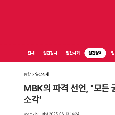
전체
일간정치
일간사회
일간경제
일
종합 >
일간경제
MBK의 파격 선언, "모든 
소각’
황이준기자
입력 2025-06-13 14:24