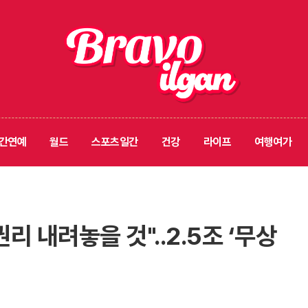
간연예
월드
스포츠일간
건강
라이프
여행여가
권리 내려놓을 것"..2.5조 ‘무상