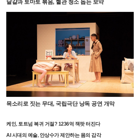
달걀과 토마토 볶음, 혈관 청소 돕는 보약
목소리로 짓는 무대, 국립극단 낭독 공연 개막
케인, 토트넘 복귀 거절? 1236억 잭팟 터진다
AI 시대의 예술, 안상수가 제안하는 몸의 감각