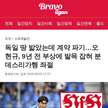
전체
일간정치
일간사회
일간경제
일간연예
월드
종합 >
스포츠일간
독일 땅 밟았는데 계약 파기…오
현규, 9년 전 부상에 발목 잡혀 분
데스리가행 좌절
한유진기자
입력 2025-09-02 17:27