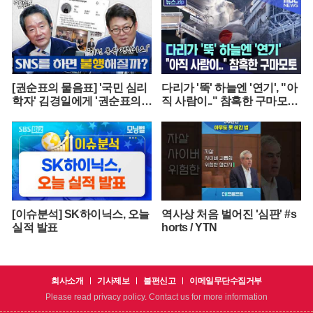
[권순표의 물음표] '국민 심리
다리가 '뚝' 하늘엔 '연기', "아
학자' 김경일에게 '권순표의
직 사람이.." 참혹한 구마모토
물음표'를 맡겼다
[뉴스.zip/MBC뉴스]
[이슈분석] SK하이닉스, 오늘
역사상 처음 벌어진 '심판' #s
실적 발표
horts / YTN
회사소개
기사제보
불편신고
이메일무단수집거부
Please read privacy policy. Contact us for more information