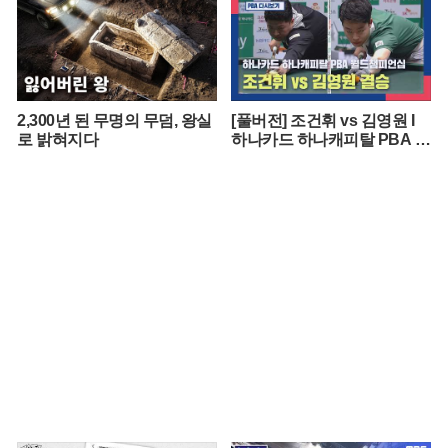
2,300년 된 무명의 무덤, 왕실
[풀버전] 조건휘 vs 김영원 I
로 밝혀지다
하나카드 하나캐피탈 PBA 월
드챔피언십 결승 I 2026.03.15
방송