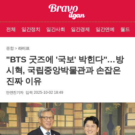
전체
일간정치
일간사회
일간경제
일간연예
월드
종합 >
라이프
"BTS 굿즈에 '국보' 박힌다"…방
시혁, 국립중앙박물관과 손잡은
진짜 이유
안연진기자
입력 2025-10-02 18:49