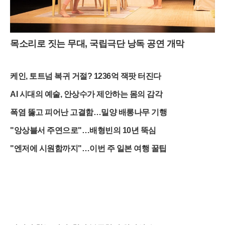
목소리로 짓는 무대, 국립극단 낭독 공연 개막
케인, 토트넘 복귀 거절? 1236억 잭팟 터진다
AI 시대의 예술, 안상수가 제안하는 몸의 감각
폭염 뚫고 피어난 고결함…밀양 배롱나무 기행
"앙상블서 주연으로"…배형빈의 10년 뚝심
"엔저에 시원함까지"…이번 주 일본 여행 꿀팁