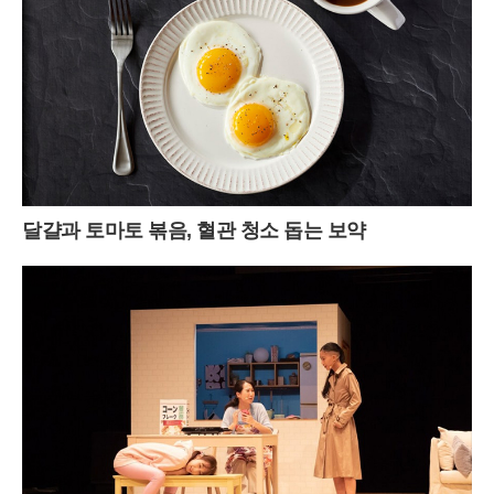
달걀과 토마토 볶음, 혈관 청소 돕는 보약