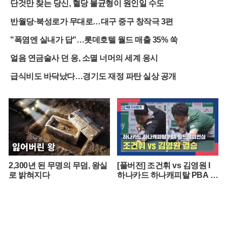
단것만 찾는 당신, 혈당 불균형이 원인일 수도
반월당·북성로가 무대로…대구 중구 창작극 3편
"폭염엔 실내가 답"…롯데호텔 월드 매출 35% 쑥
얼음 연금술사 던 응, 소멸 너머의 세계 응시
급식비도 바닥났다…경기도 재정 파탄 실상 공개
2,300년 된 무명의 무덤, 왕실
[풀버전] 조건휘 vs 김영원 I
로 밝혀지다
하나카드 하나캐피탈 PBA 월
드챔피언십 결승 I 2026.03.15
방송