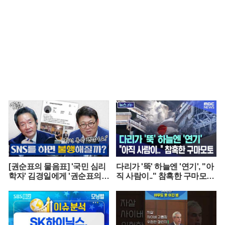
[권순표의 물음표] '국민 심리
다리가 '뚝' 하늘엔 '연기', "아
학자' 김경일에게 '권순표의
직 사람이.." 참혹한 구마모토
물음표'를 맡겼다
[뉴스.zip/MBC뉴스]