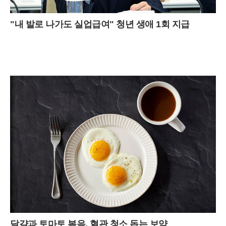
"내 발로 나가도 실업급여" 청년 생애 1회 지급
달걀과 토마토 볶음, 혈관 청소 돕는 보약