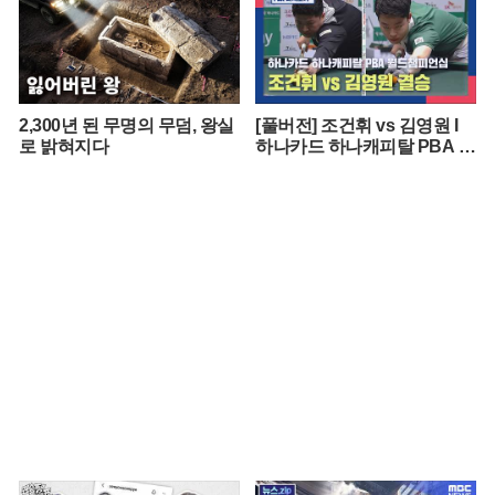
2,300년 된 무명의 무덤, 왕실
[풀버전] 조건휘 vs 김영원 I
로 밝혀지다
하나카드 하나캐피탈 PBA 월
드챔피언십 결승 I 2026.03.15
방송