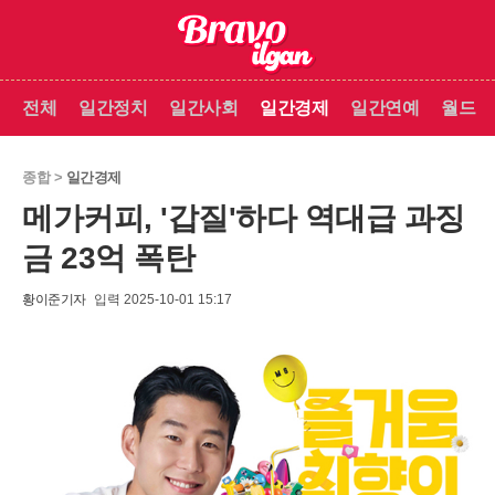
전체
일간정치
일간사회
일간경제
일간연예
월드
종합 >
일간경제
메가커피, '갑질'하다 역대급 과징
금 23억 폭탄
황이준기자
입력 2025-10-01 15:17