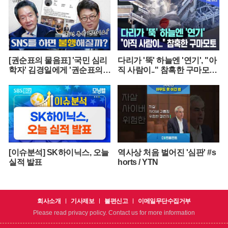
[권순표의 물음표] '국민 심리
다리가 '뚝' 하늘엔 '연기', "아
학자' 김경일에게 '권순표의
직 사람이.." 참혹한 구마모토
물음표'를 맡겼다
[뉴스.zip/MBC뉴스]
[이슈분석] SK하이닉스, 오늘
역사상 처음 벌어진 '심판' #s
실적 발표
horts / YTN
회사소개
기사제보
불편신고
이메일무단수집거부
Please read privacy policy. Contact us for more information