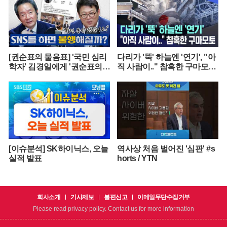
[권순표의 물음표] '국민 심리
다리가 '뚝' 하늘엔 '연기', "아
학자' 김경일에게 '권순표의
직 사람이.." 참혹한 구마모토
물음표'를 맡겼다
[뉴스.zip/MBC뉴스]
[이슈분석] SK하이닉스, 오늘
역사상 처음 벌어진 '심판' #s
실적 발표
horts / YTN
회사소개
기사제보
불편신고
이메일무단수집거부
Please read privacy policy. Contact us for more information