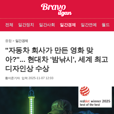
전체
일간정치
일간사회
일간경제
일간연예
월드
종합 >
일간경제
"자동차 회사가 만든 영화 맞
아?"... 현대차 '밤낚시', 세계 최고
디자인상 수상
황이준기자
입력 2025-11-07 12:03