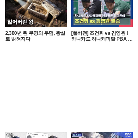
2,300년 된 무명의 무덤, 왕실
[풀버전] 조건휘 vs 김영원 I
로 밝혀지다
하나카드 하나캐피탈 PBA 월
드챔피언십 결승 I 2026.03.15
방송