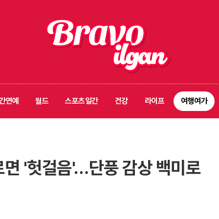
간연예
월드
스포츠일간
건강
라이프
여행여가
르면 '헛걸음'…단풍 감상 백미로