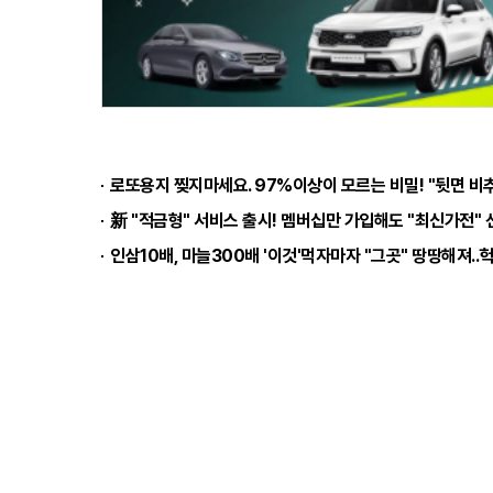
로또용지 찢지마세요. 97%이상이 모르는 비밀! "뒷면 비추
新 "적금형" 서비스 출시! 멤버십만 가입해도 "최신가전" 
인삼10배, 마늘300배 '이것'먹자마자 "그곳" 땅땅해져..헉
폐섬유화 환자 98% 공통된 습관 밝혀져…충격
회사소개
기사제보
불편신고
이메일무단수집거부
사이트명 : 브라보일간
사업자번호 : 851-81-01124
등록번호 : 서울아 055
개인정보처리책임자 : 유미영
청소년보호책임자 : 윤명호
대표이메일 : ilgan@b