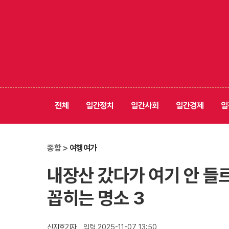
전체
일간정치
일간사회
일간경제
일
종합 >
여행여가
내장산 갔다가 여기 안 들
꼽히는 명소 3
신지호기자
입력 2025-11-07 13:50