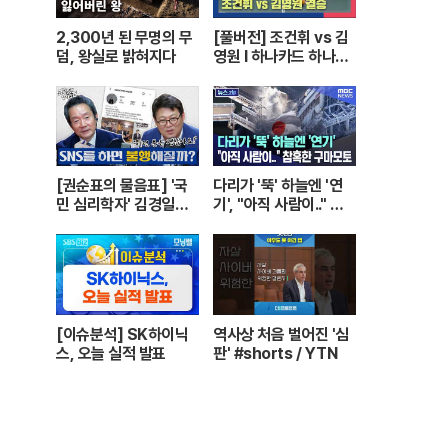
2,300년 된 무명의 무
[풀버전] 조건휘 vs 김
덤, 왕실로 밝혀지다
영원 I 하나카드 하나캐
피탈 PBA 월드챔피언
십 결승 I 2026.03.15
방송
[권순표의 물음표] '국
다리가 '뚝' 하늘엔 '연
민 심리학자' 김경일에
기', "아직 사람이.." 참
게 '권순표의 물음표'를
혹한 구마모토 [뉴스.zi
맡겼다
p/MBC뉴스]
[이슈분석] SK하이닉
역사상 처음 벌어진 '심
스, 오늘 실적 발표
판' #shorts / YTN