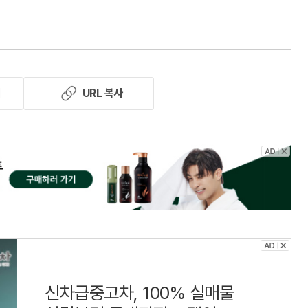
기
URL 복사
신차급중고차, 100% 실매물