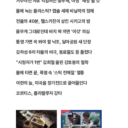
거주이전 자유 억압하는 종부세, 야당 "재앙 될 것"
물에 녹는 플라스틱? 캡슐 세제 비닐막의 정체
전율의 40분, 헬스키친이 삼킨 시카고의 밤
몸무게 그대로인데 바지 꽉 끼면 '이것' 의심
통영 가면 꼭 봐야 할 낙조, 달아공원 새 단장
김하성 6리 타율의 비극, 동료들도 등 돌렸다
"시청자가 1번" 김희철 울린 강호동의 철학
물에 타면 끝, 폭염 속 '스틱 전해질' 열풍
이란의 늪, 미국을 장기전으로 끌어들인다
코르티스, 롤라팔루자 강타