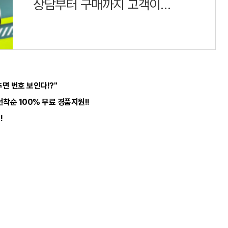
상담부터 구매까지 고객이
만족하는 하나중고차
면 번호 보인다!?"
선착순 100% 무료 경품지원!!
!
80
발행/편집인 : 오정민
주소 : 서울 영등포구 당산동1가 7-1
ravoilgan.com