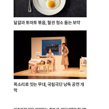
달걀과 토마토 볶음, 혈관 청소 돕는 보약
목소리로 짓는 무대, 국립극단 낭독 공연 개
막