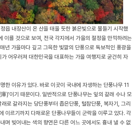
북 정읍 내장산이 온 산을 태울 듯한 붉은빛으로 물들기 시작했
정에 이를 것으로 보여, 전국 각지에서 가을의 절정을 만끽하려는
 매년 가을마다 깊고 그윽한 빛깔의 단풍으로 독보적인 풍광을
가치가 어우러져 대한민국을 대표하는 가을 여행지로 굳건히 자
명한 이유가 있다. 바로 이곳이 국내에 자생하는 단풍나무 11
庫)'이기 때문이다. 일반적으로 단풍나무는 잎의 갈래 수나 모
갈래로 갈라지는 당단풍부터 좁은단풍, 털참단풍, 복자기, 그리
에 이르기까지 다채로운 단풍나무들이 군락을 이루고 있다. 각
내며 빚어내는 색의 향연은 다른 어느 곳에서도 흉내 낼 수 없