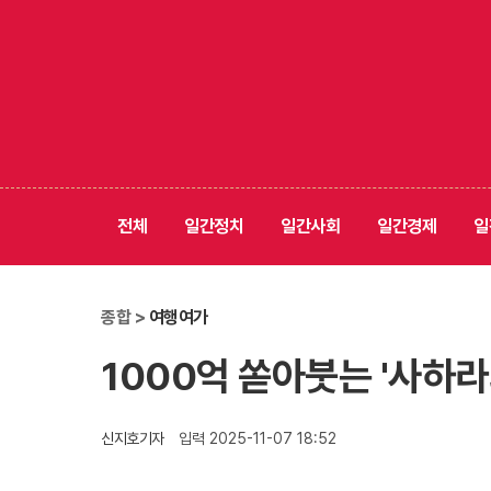
전체
일간정치
일간사회
일간경제
일
종합 >
여행여가
1000억 쏟아붓는 '사하라
신지호기자
입력 2025-11-07 18:52