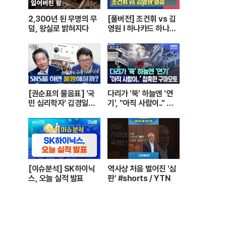
2,300년 된 무명의 무
[풀버전] 조건휘 vs 김
덤, 왕실로 밝혀지다
영원 I 하나카드 하나캐
피탈 PBA 월드챔피언
십 결승 I 2026.03.15
방송
[권순표의 물음표] '국
다리가 '뚝' 하늘엔 '연
민 심리학자' 김경일에
기', "아직 사람이.." 참
게 '권순표의 물음표'를
혹한 구마모토 [뉴스.zi
맡겼다
p/MBC뉴스]
[이슈분석] SK하이닉
역사상 처음 벌어진 '심
스, 오늘 실적 발표
판' #shorts / YTN