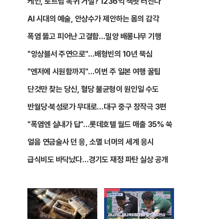
케인, 토트넘 복귀 거절? 1236억 잭팟 터진다
AI 시대의 예술, 안상수가 제안하는 몸의 감각
폭염 뚫고 피어난 고결함…밀양 배롱나무 기행
"앙상블서 주연으로"…배형빈의 10년 뚝심
"엔저에 시원함까지"…이번 주 일본 여행 꿀팁
단것만 찾는 당신, 혈당 불균형이 원인일 수도
반월당·북성로가 무대로…대구 중구 창작극 3편
"폭염엔 실내가 답"…롯데호텔 월드 매출 35% 쑥
얼음 연금술사 던 응, 소멸 너머의 세계 응시
급식비도 바닥났다…경기도 재정 파탄 실상 공개