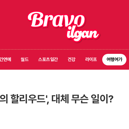
간연예
월드
스포츠일간
건강
라이프
여행여가
의 할리우드', 대체 무슨 일이?