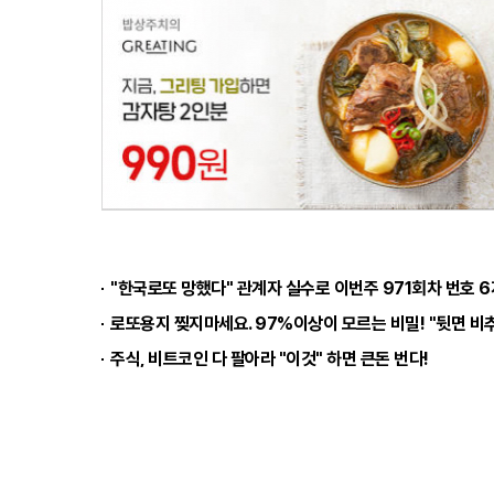
"한국로또 망했다" 관계자 실수로 이번주 971회차 번호 6
로또용지 찢지마세요. 97%이상이 모르는 비밀! "뒷면 비추
주식, 비트코인 다 팔아라 "이것" 하면 큰돈 번다!
개그맨 이봉원, 사업실패로 "빛10억" 결국…
회사소개
기사제보
불편신고
이메일무단수집거부