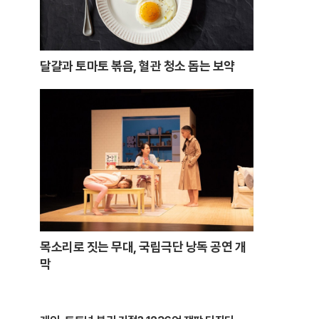
달걀과 토마토 볶음, 혈관 청소 돕는 보약
목소리로 짓는 무대, 국립극단 낭독 공연 개
막