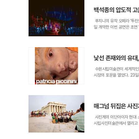
그는 “나 감독을 좋아해서 
가 있다. 김은하 작가는 유
그치지 않고 전시에서 배운 
것”이라고 설명했다. 또 ‘호
백석종의 압도적 고음
활용해 우리가 매일 마주하는
지역사에 대한 이해를 높이는
다고 재차 평가했다.이어 그
넘어, 한때 누군가의 선택을
함께 지역의 아픈 역사와 영
없다는 것은 당신의 의견”이
푸치니의 유작 오페라 '투란
삶을 되돌아보게 만든다.산업
때문이다. 특히 어린 시절부
게 공존할 수 있다는 취지다.
일 개막한 이번 공연은 초연
는 폐마스크와 폐스티로폼 어
할을 한다. 역사관은 앞으로
관심은 입증했지만, 결말과 
다. 특히 연출과 무대디자인
생시킨다. 특히 2025년 
적으로 발굴할 방침이다.참가
지면서 ‘호프’를 둘러싼 논쟁
화를 강조하는 반전(反戰)의
를 갖춰, 생산과 폐기의 흔
총 120명 내외의 인원을 
관객이 수용하기 어려웠던 지
마지막 모습이 아닌, 새로운
담 없이 수준 높은 역사 교
너 백석종의 압도적인 존재감
용 플라스틱 빨대에 주목한다
방학 기간 체험 활동을 찾는
낯선 존재와의 유대
전막 오페라의 진수를 선보였
인 생명체의 형상을 만들어낸
해 회차별 인원을 제한하고 
고음을 뿜어내며 객석을 압도
하는 과정은 소비의 허무함과
이 나아가야 할 방향성을 제
수원시립미술관이 세계적인 
의 의미를 정교하게 전달하는
루며 뿜어내는 기묘한 에너지
로 재가공하여 미래 세대에게
시장의 포문을 열었다. 23일부
다.투란도트 역의 소프라노 
창작의 주체가 되는 참여형 
역사에 대한 시민들의 갈증은
p)'은 작가가 국내 미술관
량과 선명한 고음을 바탕으로
스티로폼 등 다양한 재료들이
여름방학, 대구의 어린이들은 
이르기까지 작가의 20여 년
에 류 역의 황수미와 티무르
작품을 만들어볼 수 있다. 
주하게 된다.
키워드인 '킨쉽'은 단순한 
다. 특히 중국 대신 핑, 팡
멀리 있는 것이 아니라 우리
구성되어 인간과 비인간, 기
력을 불어넣었다.음악적 완
요일을 제외한 평일과 토요일
매그넘 뒤집은 사진가
카락 등을 활용해 실제 생명
완벽한 호흡이었다. 초반 군
상 속에서 잠시 멈춰 서서 우
날레 호주관 대표 작가로 선
인 대목에서 눈부신 아름다움
역민들에게 신선한 예술적 자
사진계의 이단아이자 현대 소
해 왔다.도입부인 1부 '깨
는 장면들을 자연스러운 동선
터를 통해 확인할 수 있으며
시립사진미술관에서 열리고 있
다. 특히 알을 품은 인물을
는 정교한 앙상블은 관객들에
만날 수 있다.
0여 점과 사진책 90권이 
이어지는 2부 '조우하다'는
거대 함선 모양의 요새는 투
었을 당시, 기존의 엄숙한 
속에 상상의 생물들이 자연스
을 가능케 하는 다층적인 무