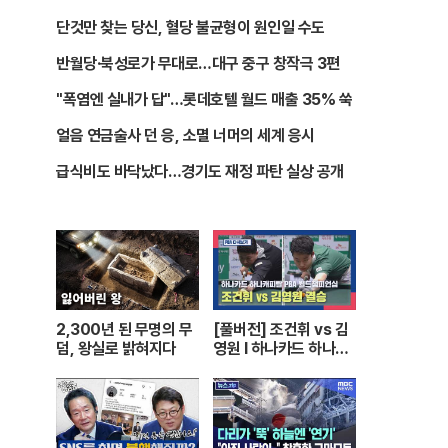
단것만 찾는 당신, 혈당 불균형이 원인일 수도
반월당·북성로가 무대로…대구 중구 창작극 3편
"폭염엔 실내가 답"…롯데호텔 월드 매출 35% 쑥
얼음 연금술사 던 응, 소멸 너머의 세계 응시
급식비도 바닥났다…경기도 재정 파탄 실상 공개
2,300년 된 무명의 무
[풀버전] 조건휘 vs 김
덤, 왕실로 밝혀지다
영원 I 하나카드 하나캐
피탈 PBA 월드챔피언
십 결승 I 2026.03.15
방송