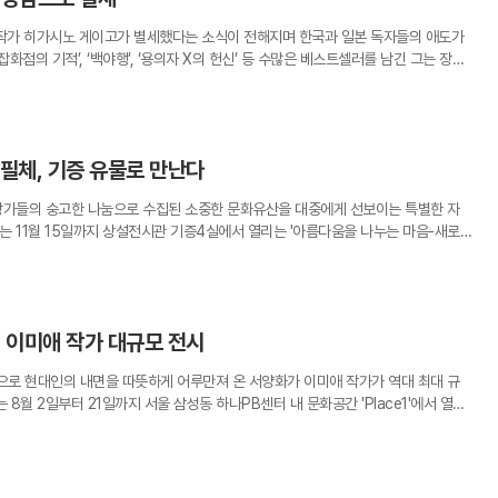
소들을 마술적 기법을 활용해 무대 위에 실감 나게 구현함으로써 관객들에게 몰입
했던 거장의 빈자리는 당분간 그가 남긴 수많은 이야기 속에서 독자들에 의해 채워
상징적 사건이 기폭제가 되었지만, 작품이 지닌 보편적인 인간애와 문학적 완성도가
획이다.이번 뮤지컬은 단순히 웹툰의 내용을 재현하는 데 그치지 않고, 공연 예술만
작가 히가시노 게이고가 별세했다는 소식이 전해지며 한국과 일본 독자들의 애도가
 결과로 분석된다. 한강의 또 다른 작품인 ‘희랍어 시간’ 역시 영어권에서 꾸준히 소
소를 결합해 원작의 감동을 극대화할 것으로 기대된다. 익명의 편지를 따라가며 과거
화점의 기적’, ‘백야행’, ‘용의자 X의 헌신’ 등 수많은 베스트셀러를 남긴 그는 장르
입증하는 핵심 동력이 되었다.흥미로운 점은 장르와 언어권의 다변화가 뚜렷하게 나
복해 나가는 소리의 여정은, 무대 위 배우들의 생생한 목소리와 연기를 통해 관객들
 큰 영향을 끼친 작가로 평가받고 있다.일본 출판사 고단샤는 27일 “히가시노 게이
바 ‘필굿(Feel-good) 소설’로 불리는 한국형 힐링 문학의 약진이 눈부시다. 황보름
메시지를 전할 것으로 보인다.대학로 소극장 뮤지컬의 메카인 플러스씨어터에서 펼
 대장암으로 별세했다”고 밝혔습니다. 장례는 유족의 뜻에 따라 가족장으로 조용히 치
동 서점입니다’ 튀르키예어판은 현지에서만 16만 부 이상 팔리는 기염을 토했다. 김호
 뮤지컬의 새로운 지평을 열 것으로 기대를 모은다. 원작의 짧고 강렬한 서사가 무대
는 고인의 작품 세계를 기리며 “1985년 9월 출간된 데뷔작 ‘방과후’부터 오는 8
 또한 폴란드 등 유럽 시장에서 높은 인기를 얻으며 한국적 정서가 담긴 이야기가 세계
할지, 그리고 일루션 디자인과 음악이 어우러진 무대가 어떤 시각적 즐거움을 줄지
의 기억’까지 히가시노 게이고의 저서는 모두 106권에 이른다”고 설명했다.히가시노
 증명했다. 이러한 현상은 한국 문학이 특정 소수 마니아층을 넘어 대중적인 소비 시
대학로를 감성으로 물들일 '연의 편지'의 개막 소식에 팬들의 예매 전쟁이 벌써부터 예
필체, 기증 유물로 만난다
 전개, 인간 심리를 파고드는 서사로 세계적인 인기를 얻었다. 특히 한국 독자들에
시사한다.그래픽노블과 역사 소설 분야에서도 괄목할 만한 성취가 이어졌다. 김금
고가 자체 집계한 자료에 따르면 그는 2017년 해외 저자 가운데 도서 판매량이 가장
 누적 6만 부 이상 판매되며 일본군 위안부 피해자의 증언을 세계에 알리는 창구 역
가들의 숭고한 나눔으로 수집된 소중한 문화유산을 대중에게 선보이는 특별한 자
 교보문고가 2009년 1월 18일부터 2019년 1월 17일까지 10년간 소설 누적 판
작가의 ‘아버지의 해방일지’ 역시 중국어권 출간 직후 2만 부 가까운 판매량을 기록
오는 11월 15일까지 상설전시관 기증4실에서 열리는 '아름다움을 나누는 마음-새로
품은 약 127만 부가 판매되며 1위에 올랐다. 국내에서 가장 많은 사랑을 받은 작품
능성을 보여주었다. 아동·청소년 문학에서는 손원평 작가의 ‘위풍당당 여우 꼬리’ 시
증자들의 따뜻한 손길이 닿은 서예 작품들을 중심으로 구성되었다. 이번 전시는 단순
다. 해당 작품은 양장본 기준 약 36만 부가 팔리며 히가시노 게이고의 대표 흥행작
로 자리 잡는 등 한국 문학의 스펙트럼이 전 연령대와 장르로 확장되는 추세다.한
이 소중히 간직해온 역사의 파편들이 어떻게 공공의 자산으로 거듭나 우리 모두의 보
스터리 형식 안에 시간, 후회, 구원, 위로의 정서를 담아 폭넓은 독자층을 사로잡았
 일시적인 유행이 아닌 지속 가능한 독자 기반 위에서 이루어지고 있다고 진단했
깊은 전시다.이번 전시에서 가장 눈길을 끄는 유물은 백범 김구 탄생 150주년을 기
의 기적’이 한국 배우들이 출연하는 디즈니+ 오리지널 시리즈로 재탄생한다는 소식
 120만 부에 육박했다는 수치는 한국 문학이 이미 세계 출판 시장의 한 축으로 자리
작품들이다. 독립운동가 김용성의 며느리 정영복 씨가 기증한 이 병풍은 1949년 1
, 문상민, 이채민, 윤경호 등이 출연을 예고하면서 원작에 대한 관심도 다시 높아지
은 현지 출판사와의 긴밀한 협력을 통해 시장의 수요를 정밀하게 파악하고, 전략적
 이미애 작가 대규모 전시
나누기 위해 작성된 것이다. 열 폭에 달하는 화면에는 김구 선생 특유의 떨리는 듯하면
내 최신 출간작은 지난 13일 발행된 소설 ‘투명한 나선’이다. 생전 마지막까지 활발
이 주효했다고 평가했다. 앞으로도 국내 출판사와 에이전시의 저작권 수출을 다각도
히 담겨 있다. 이봉창 의사의 의거를 회상하는 대목부터 나라의 기틀을 걱정하는 우
는 추리소설의 재미와 문학적 감동을 동시에 전한 작가로 기억될 전망이다.독자들은
 세계 무대에 데뷔할 수 있는 발판을 마련할 방침이다.정부와 관련 기관은 한국 문학
'으로 현대인의 내면을 따뜻하게 어루만져 온 서양화가 이미애 작가가 역대 최대 규
걸어온 고결한 생애와 정신이 붓끝을 통해 생생하게 전달된다.조선 시대 서예의 정
께한 작가”, “책장 한 칸을 채운 이름”, “미스터리를 통해 인간을 보게 한 작가”라며
위해 고품질 번역 인력 양성과 현지 마케팅 지원에 역량을 집중하고 있다. 전수용 번
 8월 2일부터 21일까지 서울 삼성동 하나PB센터 내 문화공간 'Place1'에서 열리
관람객을 맞이한다. 재일교포 사업가 고(故) 윤익성 씨의 자녀 윤광자 씨가 기증한
 일시적 현상이 아니라는 점을 강조하며, 전략적 지원을 통해 세계 독자들과의 접점
 세계를 집대성한 자리다. 초기 대표작부터 그동안 베일에 싸여있던 미공개 신작까지
차운하다'가 그 주인공이다. 조선의 '초성(草聖)'이라 불릴 만큼 독보적인 경지에 올
히 비영어권 시장에서의 잠재력이 확인된 만큼, 언어권별 맞춤형 홍보 전략이 향후
모 전시 공간을 가득 채울 예정이다. 매년 대중과 긴밀하게 소통해 온 작가의 행보 중
물이 흐르는 듯 유려하고 거침이 없다. 산수 속에서 유유자적하는 선비의 마음을 담
 될 전망이다. 한국 문학은 이제 변방의 언어를 넘어 세계인이 함께 읽고 토론하는
와 규모 면에서 단연 돋보이는 기획으로 평가받는다.이번 전시의 핵심인 조삭 기법은
국을 사랑하는 마음으로 지켜온 유산이라는 점에서 그 예술적 가치 이상의 감동을 선
더욱 공고히 다져나가고 있다.
인 조형 언어다. 과거 도자기 공예를 익히는 과정에서 얻은 영감을 서양화에 접목한