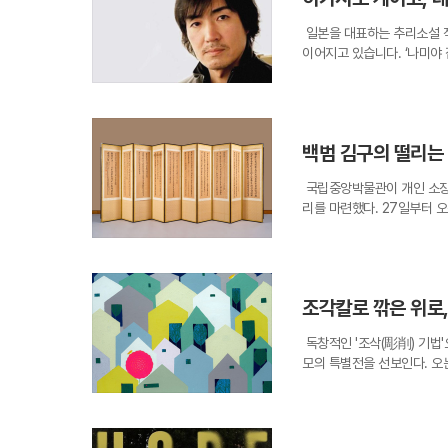
의 몽환적이고 판타지적인 요
뜻한 휴머니즘을 동시에 구사
다. 노벨문학상 수상이라는 
감 넘치는 경험을 선사할 계
질 것으로 보인다.
일본을 대표하는 추리소설 
현지 독자들의 마음을 움직인
이 가진 현장감과 음악적 요
이어지고 있습니다. ‘나미야 잡
비되며 한국 문학의 저력을 
의 상처를 마주하고 이를 극
문학을 넘어 대중문학 전반에
타나고 있다는 사실이다. 이른
에게 따뜻한 위로와 응원의 
고 작가가 지난 23일 새벽
작가의 ‘어서 오세요, 휴남
쳐질 이번 초연은 웹툰 원작
러진 것으로 전해졌다. 고단샤
연 작가의 ‘불편한 편의점’
위에서 어떤 호흡으로 재탄생
월 5일 발행 예정인 ‘영원
적 공감대를 얻을 수 있음을
가 관전 포인트다. 올가을 
백범 김구의 떨리는 
게이고는 정교한 트릭과 빠른
장에 성공적으로 안착했음을 
고되고 있다.
게도 친숙한 작가다. 교보문
숙 작가의 ‘풀’은 스페인에서
국립중앙박물관이 개인 소장
많았던 인물로 기록됐다. 또한
할을 톡톡히 해냈다. 정지아 
리를 마련했다. 27일부터 
매량을 집계한 결과, 그의 작
하며 동양적 정서의 공유 가
맞이한 기증유물전 2'는 기
은 ‘나미야 잡화점의 기적’이
리즈가 러시아에서 스테디셀러
한 유물 공개를 넘어, 개인
으로 자리했다. 이 소설은 미
국문학번역원은 이러한 성과가
물이 되었는지를 보여주는 뜻
다.최근에는 ‘나미야 잡화점
다. 연간 판매량이 2년 연속
념해 공개된 그의 친필 서예 
도 전해졌다. 류승룡, 김혜윤
잡았음을 뒷받침한다. 번역원
조각칼로 깎은 위로,
월, 광복의 기쁨을 동지와 
고 있다.히가시노 게이고의 국
인 번역 지원을 강화해온 것
서도 힘 있는 필체가 고스란
하게 작품 활동을 이어온 그
로 지원하여 더 많은 작가가
독창적인 '조삭(彫削) 기법
국충정까지, 독립운동가로서 
그의 별세 소식에 “청춘을 함
의 해외 확산을 가속화하기 
모의 특별전을 선보인다. 오는
수로 꼽히는 보물급 유물도 
깊은 추모를 보내고 있다.
역원장은 한국 문학의 약진이
는 이번 전시는 작가의 예술
황기로의 초서 작품 '공경히 
을 넓혀가겠다고 밝혔다. 특
총 120여 점의 작품이 대규
랐던 황기로의 필치는 마치 
수출 규모를 결정짓는 관건이
에서도 이번 전시는 그 깊이
아낸 이 작품은 기증자가 고
보편적 예술로서 그 위상을 
이미애 작가만이 가진 독보적