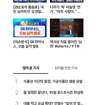
[권순표의 물음표] '국
다리가 '뚝' 하늘엔 '연
민 심리학자' 김경일에
기', "아직 사람이.." 참
게 '권순표의 물음표'를
혹한 구마모토 [뉴스.zi
맡겼다
p/MBC뉴스]
[이슈분석] SK하이닉
역사상 처음 벌어진 '심
스, 오늘 실적 발표
판' #shorts / YTN
많이 본 기사
읽어볼 만한 기사
1
식물성 식단의 함정, 가공식품은 염증 유발
2
꿀 일정은 끝났다, 10월 포스트시즌 현실화
3
대출 막고 공급 확대? 안철수 "앞뒤 안 맞