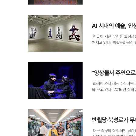
대형 유화까지 120여 점의
작 '농원'이 다시 대중 앞에
렬한 원색의 점과 생동감 넘
보여준다.이대원은 서구식 
AI 시대의 예술, 
로 그려낸 화가다. 그의 작
는 나전칠기와 화각, 자수 
한글이 지닌 무한한 확장성을
녹여냈다. 서양의 점묘화를 
쳐지고 있다. 복합문화공간 
착안한 것으로, 전통의 미의
자가 어떻게 생명력을 지닌 
가 파주 화실에서 마주한 산
특한 형태를 지닌 ‘ㅎ(히읗
풍을 추적해보는 것도 이번 
다. 이번 전시는 문자의 네
이루었다면, 80년대에 들어
운 지점을 조명한다.전시의 
은 원근이 완전히 사라진 평
"앙상블서 주연으로
관람객을 맞이한다. 작가에게
준다.주미 한국대사관이 소장한
계 어느 문자에서도 찾아볼 
들도 대거 출품됐다. 이 작
화려한 스타라는 수식어보다 
로 거듭난다. 이어지는 두 
높인 것이 특징이다. 미술 
을 보고 있다. 2016년 
가 평생에 걸쳐 구축해온 문
평가하며, 그가 창출해낸 낭
그 주인공이다. 그는 최근 뮤
특별히 제작된 3D 홀로그램
금 확인하고 있다.이번 전시
을 쌓은 데 이어, 오는 15
가 입체적인 공간 경험으로 
다룬다. 전쟁으로 인해 대부
이라는 중책을 맡게 되었다.
하게 한다. 마지막 섹션 ‘
류사의 잃어버린 고리를 잇는
함의 결과로 평가받는다.배형
참여형 프로그램을 마련했다.
기 일본 미술가들이 한국 근
반월당·북성로가 무
을 꿈꾸던 소년은 노래와 춤
물어지는 과정을 몸소 체험하
토대가 될 전망이다.국립현대
시 위주의 학원 교육 대신 
라는 점을 강조한다. 이미지
들을 집중 조사할 계획이다.
대구 중구의 상징적인 공간들
배우가 갖춰야 할 다양한 신
결과물이라는 설명이다. 그는
행된다. 전시는 오는 11월