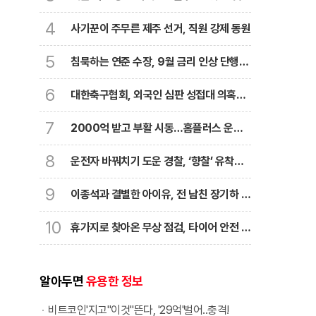
아"
4
사기꾼이 주무른 제주 선거, 직원 강제 동원
5
침묵하는 연준 수장, 9월 금리 인상 단행할
까
6
대한축구협회, 외국인 심판 성접대 의혹에
축구팬 ‘폭발’
7
2000억 받고 부활 시동…홈플러스 운명
의 한 달
8
운전자 바꿔치기 도운 경찰, ‘향찰’ 유착의
민낯
9
이종석과 결별한 아이유, 전 남친 장기하 노
래 선곡
10
휴가지로 찾아온 무상 점검, 타이어 안전 지
킨다
알아두면
유용한 정보
비트코인'지고"이것"뜬다, '29억'벌어..충격!