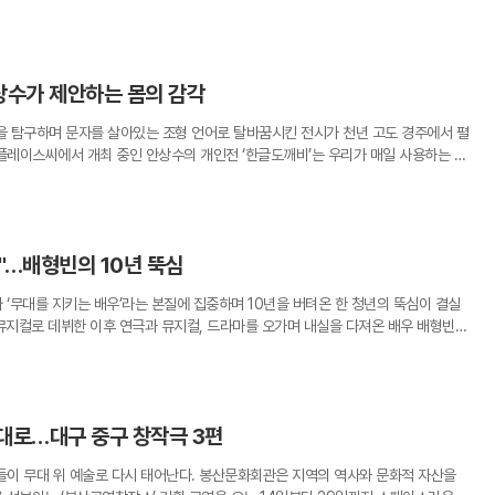
 작품을 한자리에 모았다. 특히 과거 정치적 사건과 맞물려 경매 시장에 나왔던 희귀
 모습을 드러내며 개막 전부터 미술계의 비상한 관심을 끌었다. 화폭을 가득 채운 강
치는 선들은 한국적 미감이 서양화의 틀 안에서 어떻게 구현될 수 있는지를 명확히
추상화가 화단을 휩쓸던 시기에도 구상화의 길을 고집하며 한국의 자연을 탐미적으
안상수가 제안하는 몸의 감각
품 세계를 관통하는 핵심은 조선시대 공예품과 동양화 기법의 현대적 수용에 있다. 그
등 전통 공예품을 수집하며 그 속에 담긴 색채 감각을 자신의 유화 작업에 적극적으로
 탐구하며 문자를 살아있는 조형 언어로 탈바꿈시킨 전시가 천년 고도 경주에서 펼
연상시키는 그의 독특한 기법은 사실 동양화에서 이끼를 표현할 때 쓰는 '태점'에서
플레이스씨에서 개최 중인 안상수의 개인전 ‘한글도깨비’는 우리가 매일 사용하는 문
식을 서구적 매체로 재해석한 결과물이다.전시의 중심을 이루는 '농원' 연작은 작가
예술적 존재로 변모할 수 있는지를 극명하게 보여준다. 작가는 한글 자모 중 유독 독
과 나무를 반복해서 그린 대표적인 작업이다. 시간이 흐름에 따라 변화하는 그의 화
)’을 출발점으로 삼아, 한국인에게 친숙하면서도 신비로운 존재인 도깨비를 탄생시켰
전시의 묘미다. 1970년대에는 원근법이 살아있는 3단 구성의 정적인 색점이 주를
모틀을 깨뜨렸던 안상수체 이후, 그가 지속해온 문자 구조에 대한 탐구가 도달한 새로
서며 공간이 압축되고 역동적인 색선이 강조되기 시작했다. 90년대 이후의 작품들
서막을 여는 첫 번째 섹션에서는 ‘ㅎ’에서 파생된 다채로운 도깨비 연작과 드로잉이
면적인 구성을 띠며 동아시아 특유의 회화적 공간으로 나아가는 과정을 여실히 보여
"…배형빈의 10년 뚝심
 ‘ㅎ’은 스스로 변하지 않으면서 다른 존재를 변화시키는 촉매제와 같은 존재다. 세
 대작 '담'을 비롯해 가로 7미터에 달하는 '도리화' 등 평소 접하기 힘들었던 수작
수 없는 이 독특한 형상은 작가의 상상력과 결합하여 회화와 조각을 넘나드는 생명체
품들은 서양의 원근법적 깊이 대신 색점과 색면의 촘촘한 병치를 통해 화면의 밀도를
‘무대를 지키는 배우’라는 본질에 집중하며 10년을 버텨온 한 청년의 뚝심이 결실
번째 섹션 ‘날개’에서는 안상수 조형 세계의 정수를 보여주는 대표작들이 전시되어, 그
평론가들은 이대원을 이중섭, 박수근 등과 어깨를 나란히 하는 구상미술의 거벽으로
창작뮤지컬로 데뷔한 이후 연극과 뮤지컬, 드라마를 오가며 내실을 다져온 배우 배형빈이
자 추상의 궤적을 한눈에 조망할 수 있도록 구성되었다.특히 이번 경주 전시를 위해
만적이고 탐미적인 자연이 한국 근현대 미술사에서 차지하는 독보적인 위치를 다시
지컬 ‘명성황후’ 30주년 공연과 ‘몽유도원’에서 앙상블로 활약하며 대극장 무대 경험
 작품 ‘천년경주 한글도깨비’는 기술과 예술의 결합을 보여주는 백미다. 평면의 문자
는 이대원에게 전통 공예의 가치를 일깨워준 스승 사토 구니오와의 인연도 깊이 있게
일 국립극장 달오름극장에서 개막하는 연극 ‘갈매기 날다’를 통해 생애 첫 중극장 주연
확장되는 과정을 시각화한 이 작업은 관람객들에게 한글이 가진 공간적 깊이를 체감
분 사라졌던 사토의 작품 '설정'이 국내외를 통틀어 처음으로 공개되어 한일 미술 교
 앙상블에서 주연으로 거듭난 그의 성장은 요행을 바라지 않고 기본기를 닦아온 성실
홀리다’에서는 관람객이 직접 스탬프와 압인기를 사용해 자신만의 도깨비를 만들어보는
 계기를 마련했다. 사토가 남긴 한국 공예품 스케치와 아카이브 자료들은 일제강점
빈의 연기 인생은 중학교 시절 우연히 접한 뮤지컬반 수업에서 시작되었다. 아이돌
 이는 관람객이 단순히 작품을 감상하는 데 그치지 않고, 문자와 예술의 경계가 허
대 화가들에게 미친 영향과 그 속에서 피어난 독자적인 미의식을 연구하는 데 귀중한
대로…대구 중구 창작극 3편
, 연기가 어우러진 무대의 매력에 매료되어 홀로 연기자의 길을 걷기로 결심했다. 입
도록 유도한다.전시장에서 만난 안상수 작가는 이미지와 글자의 뿌리가 결국 하나
미술관은 이번 회고전을 시작으로 일본 내에 흩어져 있는 한국 현대미술 관련 자료
전통 있는 고교 연극부를 선택한 그는 그곳에서 한국무용과 난타, 탈춤, 기계체조 등
는 아직 이름을 얻지 못한 글자의 전 단계이며, 글자는 오랜 시간 이미지를 응축해온
 도쿄문화재연구소와의 협력을 통해 한국 미술의 국제적 맥락을 짚어보는 작업도 병
이 무대 위 예술로 다시 태어난다. 봉산문화회관은 지역의 역사와 문화적 자산을
체 훈련을 몸소 익혔다. 1학년 때 이미 전국연극제에서 최우수연기상을 받으며 재능
 예술가들이 노니는 가장 즐거운 놀이터로 ‘경계 지점’을 꼽으며, 글자와 이미지 사
 초까지 이어지며, 관람객들은 덕수궁의 고즈넉한 분위기 속에서 한국적 색채의 정수를