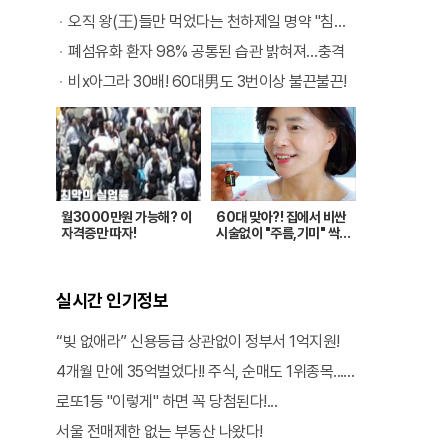
오직 왕(王)들만 먹었다는 천하제일 명약 "침향" 싹쓰리 완판!! 왜 난리났나 봤더니..경악!
폐섬유화 환자 98% 공통된 습관 밝혀져…충격
비x아그라 30배! 60대男도 3번이상 불끈불끈!
월3000만원 가능해? 이
60대 맞아?! 집에서 비싼
자격증만 따자!
시술없이 "주름,기미" 싹~
지워준 '이것'!
실시간 인기정보
“빚 없애라” 신용등급 상관없이 정부서 1억지원!
4개월 만에 35억벌었다!! 주식, 순매도 1위종목..."충격"
로또1등 "이렇게" 하면 꼭 당첨된다!...
서울 전매제한 없는 부동산 나왔다!