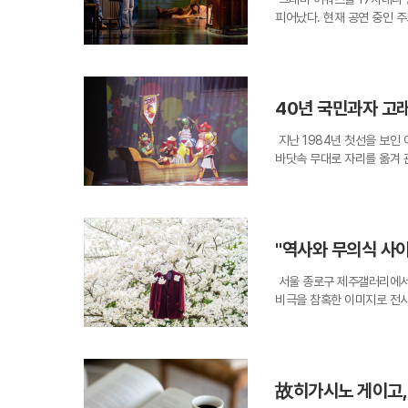
연 직후 작가들이 직접 관객
순간들이 사실은 또 다른 존
를 대표하는 상설 레퍼토리로
피어났다. 현재 공연 중인 
상력을 바탕으로 현대 사회의
에 대한 철학적 질문을 던지
세 가지 색깔의 창작 무대는
거친 거리에서 음악을 통해 
쟁 이후 신체 개조가 특권이
상의 시간을 선사한다. 인위
를 선사할 것이다.
열하는 기존의 전기 뮤지컬과
세입자의 마카오 기담'은 화
간의 위대함을 다시금 깨닫게
은 울림을 전달한다.작품의 
자오의 '파도가 밀려올 때'
하며, 보이지 않는 시간의 
과 재즈, 클래식이 공존하던
의 과정을 섬세하게 그려낸다
라진 얼음이 남긴 화려한 꽃
40년 국민과자 고래
하며 자신만의 음악적 색깔을
나 파트리코의 '다리우스'는
계속된다. 작가가 10여 년
갈망하는 딸의 충돌은 동서고
정을 편지 형식으로 풀어낸 
한 것으로 보인다. 얼음은 
지난 1984년 첫선을 보인 
하게 받쳐준다.이번 한국 프
가 친구의 아이와 관련된 사
작의 씨앗임을 묵직하게 웅변
바닷속 무대로 자리를 옮겨 
듬어낸 각색에 있다. '걸 온
관계의 이면을 유머러스하면서
대 미술이 도달할 수 있는 
지컬 '고래밥-바다 대운동회
맞게 재배치되어 새로운 생명
계가 아니라, 텍스트가 가진
다. 단순히 고래 한 마리의 
담은 곡으로 변모하는 과정은
의 낭독을 들으며 머릿속으로
등 16가지의 다채로운 바다
다.무대 위를 수놓는 안무와
세계 각국의 동시대 작가들이
속에서 펼쳐지는 '제42회 바
레를 결합한 독창적인 신체 
정상성, 기술 발전, 가족 
"역사와 무의식 사이
관객이 극의 일부가 되는 '이머
들은 단순한 배경에 머물지 
가 될 것이다.국립극단은 이
과 상어 캐릭터 '후크'가 
욕의 자유분방함을 담은 강렬
화하겠다는 방침이다. 1만 
서울 종로구 제주갤러리에서 열리
다. 이때 객석에 앉은 어린
성한다.한국 배우들의 압도적
있는 문턱을 낮춰주었다. 텅
비극을 참혹한 이미지로 전시
펼치며 공연의 에너지를 완성
리듬과 발성을 완벽하게 소
시각적 화려함보다 더 깊은 
웹상에서 정보를 찾을 수 없
맞추고, 극의 흐름에 따라 
특히 주인공 앨리 역을 맡은
하며 조기 매진이 예상된다.
동안 외면해 온 역사를 다시
연 전후로 전시장 곳곳을 누
나의 인생 캐릭터를 경신했다
들이 목숨을 걸고 건너야 했
치 거대한 놀이터에 온 것 
저력을 다시금 확인시켜준다.
작품 '바다, 엇갈림'은 제
에 익숙한 요즘 아이들에게 
해하며 나누는 포옹은 이미 
故히가시노 게이고, 
에 각인된 절박한 순간들을 
족 뮤지컬의 흥행 보증수표로 
작품은 음악과 춤, 드라마가