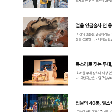
소재로 한 창작 초연작 3편
을 인정받았지만, 그는 기술
이를 넘나드는 유희가 자신의
만끽할 수 있다. 전통과 현
무대에 올린다. 이번 프로젝
그가 10년의 여정 동안 가장
에, 작가는 오히려 이러한 
업은 오늘날 우리에게 진정한
으로 재해석하여 지역 공연예
배형빈은 연습실 바닥을 직접
고도화될수록 인간의 신체적 
를 통해 대구만이 가진 고유
위 자연스러운 연기로 이어진
것이 수학적 벡터로 해석되는
연되는 청년예술단체 도레스의
터 성실하게 꾸려가야 한다는
에 더 몰입하게 될 것이라는
얼음 연금술사 던 응
한 이 작품은 길을 잃은 아
볍게 생각하기 쉬운 요즘 시
해 인간의 원초적인 상상력과
승역이라는 공간적 특성을 활
시간 동안 불안함과 조급함이
소통 도구를 넘어 새로운 
시간의 흐름을 얼음이라는 매
어낼 계획이다. 신생 단체 
를 겪기도 했지만, 그때마다 
활성화 사업 지원을 통해 마
정을 선보인다. 가나아트 한남에서
다.이어지는 21일과 22일에
배들로부터 무대를 절대 놓지
천년의 역사가 축적된 경주에
0년 동안 천착해온 얼음 프
못된 뽀이, 못된 슈즈’를 
다 어떠한 시련 속에서도 포
오는 27일까지 이어지는 이
는 찰나의 덧없음을 응시했다
나는 설정을 통해 대구의 근
밟아 올라온 그의 필모그래피
글의 미래를 묻는다. 관람객
물질들이 만들어낸 새로운 생
대중가요와 창가에 실어 보내
문 배우’다. 그는 연극에서
하게 될 것이다.
친다. 던 응은 안료와 모래를
이 난 극단 구리거울의 내공
롭게 오가는 배우가 되기 위
목소리로 짓는 무대,
깨뜨리는 방식으로 화면을 구
버벌 퍼포먼스 ‘철의 리듬’
의 독보적인 경쟁력이 되어 대
에 따라 화석처럼 굳어지며 
치환한 실험적인 작품이다. 
r)’라고 불리고 싶다는 그
화려한 무대 장치나 의상 없
줄기나 거친 해안선, 혹은 
숙련된 움직임을 안무로 승화
배형빈은 조연의 자리를 넘어
다. 국립극단은 이달 7일부
돋보이는 또 다른 지점은 매
트지의 화려한 퍼포먼스가 북
극장에서 열리는 연극 ‘갈매기
곡 7편을 소개하는 낭독 공
을 자아내는 종이 회화와 얼
이번 ‘봉산공연창작소’ 사업
정이다. 앙상블 배우로서 묵
실이자, 한국과 프랑스의 수
스 속 얼음은 고체에서 액체
계기를 제공했다는 점에서 의
되었다. 10년의 기다림 끝에
축제의 장이다.공연의 포문은
각적으로 증명한다. 작가는 
재를 잇는 문화적 가교 역할
한 분기점이 될 것으로 보인
의 신녀-홀스타인 암소'는 
를 예술적 언어로 치환해낸다
별한 서사로 변모하는 과정을
전율의 40분, 헬스
를 날카롭게 비판한다. 이어
지가 꽃을 통해 웃음을 터뜨
로 보인다.공연은 매주 금요
리 사회가 규정한 '정상성'의
환 고리 안에 있음을 시사한
에게도 큰 호응을 얻을 것으
그래미 어워즈를 17차례나 