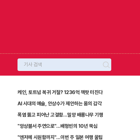
검
색
케인, 토트넘 복귀 거절? 1236억 잭팟 터진다
AI 시대의 예술, 안상수가 제안하는 몸의 감각
폭염 뚫고 피어난 고결함…밀양 배롱나무 기행
"앙상블서 주연으로"…배형빈의 10년 뚝심
"엔저에 시원함까지"…이번 주 일본 여행 꿀팁