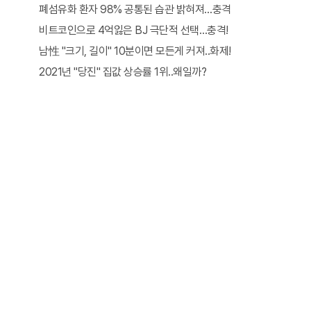
폐섬유화 환자 98% 공통된 습관 밝혀져…충격
비트코인으로 4억잃은 BJ 극단적 선택…충격!
남性 "크기, 길이" 10분이면 모든게 커져..화제!
2021년 "당진" 집값 상승률 1위..왜일까?