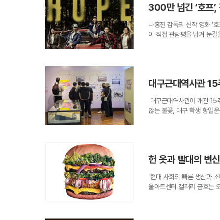
사한다.최초로 공개되는 '정
300만 넘긴 ‘호프’
이 기법은 캔버스 위에 물감
다. 법조인 조인호 씨가 기
친다. 흙을 빚고 문양을 새
송별시들이 묶여 있다. 낯선
나홍진 감독의 신작 영화 ‘
깊이 있는 질감을 선사한다.
기심이 정갈한 글씨 속에 녹
이 직접 관람평을 남겨 눈길
증명한다.작가는 이러한 창작
대부들의 교유 문화를 입체적
갈리면서, 영화계 안팎의 관심
순히 나약한 존재가 아니라,
점이 넘는 문화유산을 기증받
다. 그는 “역대급 압도적 스
을 의미한다. 현대인들은 누
학산방' 등 그동안 수장고에
날린 것만으로도 만족했다”고
답다는 것이 작가의 철학이다
박물관 측은 기증 유물이 공
과 스릴, 공포, 서스펜스, 
과 관람객 모두에게 치유의 
시는 오는 11월 말부터 내
대구근대역사관 15
관객 사이에서 가장 큰 논쟁
번 신작들은 우리가 발을 딛
재로 불러내어 미래 세대에게
해 보시라”고 적었다. 그는 
속에 '꿈꾸는 겁쟁이'의 모
문화유산이 모두가 함께 향유
대구근대역사관이 개관 15주
일 만에 300만 관객을 넘긴
풍경은 삭막한 현실 속에서도
듬어 써 내려간 붓글씨들이 
않는 불꽃, 대구 학생 항일
후 10년 만에 선보인 신작
고 탐구한 결과물로, 관람객
키고 사랑하는 마음이 무엇인
립운동의 발자취를 조명하며 
F 액션 스릴러다. 개봉 전
앞에서도 저마다의 소망을 품
생생하게 전달하기 위해 가족
을 모으며 흥행세를 이어가고
새겨낸 120여 점의 작품들
순히 유물을 전시하는 공간을
큼 일방적이지 않다. 실관람
보듬는 온기가 되어 관람객들
는 8월 1일과 8일, 양일에
평점은 10점 만점에 7.3점
려한 색채 뒤에 숨겨진 묵직
헌 옷과 빨대의 변신,
며 전시실을 둘러보는 것으로
않아 작품을 둘러싼 온도 차
시가 열리는 'Place1'은
독립을 외쳤는지, 그들이 펼
감독이 찍은 게 틀림없다”는
비를 마쳤다. 작가의 손끝에
현대 사회의 빠른 생산과 소
주의 학습에서 벗어나 전문가
호 논쟁은 평론가를 향한 공격
한 예술적 경험을 선사할 것
울아트센터 갤러리 금호는 오는 
것이 특징이다.전시 관람 후
를 내리며 “기괴한 난장판 
눈에 확인하는 동시에, 현대
이번 전시는 환경 오염에 대
은 실을 하나하나 엮어 불꽃
이나 이름값, 경제적 이유 
있다.
다. 전시장 자체를 트렌디한
형상화한다. 손끝으로 전해지
다.이 평론가는 “나홍진 감독
성찰할 수 있도록 유도한 점
승화시키는 과정은 아이들에게